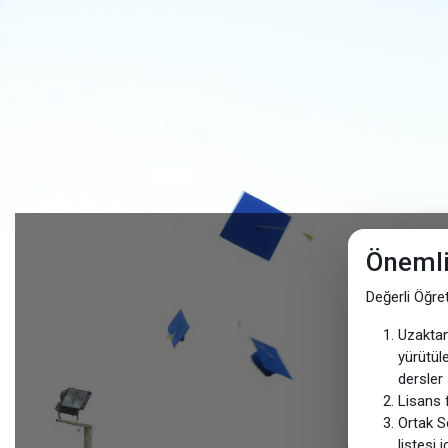
Ana içeriğe git
Önemli
Değerli Öğre
Uzaktan
yürütül
dersler
Lisans 
Ortak S
listesi 