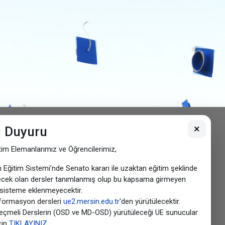
MERSİN ÜNİVERS
×
 Duyuru
tim Elemanlarımız ve Öğrencilerimiz,
 Eğitim Sistemi’nde Senato kararı ile uzaktan eğitim şeklinde
ecek olan dersler tanımlanmış olup bu kapsama girmeyen
 sisteme eklenmeyecektir.
formasyon dersleri
ue2.mersin.edu.tr
'den yürütülecektir.
eçmeli Derslerin (OSD ve MD-OSD) yürütüleceği UE sunucular
için
TIKLAYINIZ