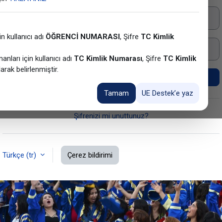
Kullanıcı adı
in kullanıcı adı
ÖĞRENCİ NUMARASI
, Şifre
TC Kimlik
Şifre
nları için kullanıcı adı
TC Kimlik Numarası
, Şifre
TC Kimlik
arak belirlenmiştir.
Giriş yap
Tamam
UE Destek’e yaz
Şifrenizi mi unuttunuz?
Türkçe ‎(tr)‎
Çerez bildirimi