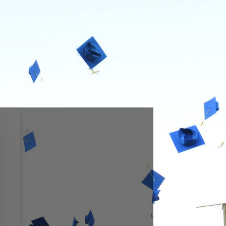
İTESİ UZAKTAN EĞİTİM PLATFORM